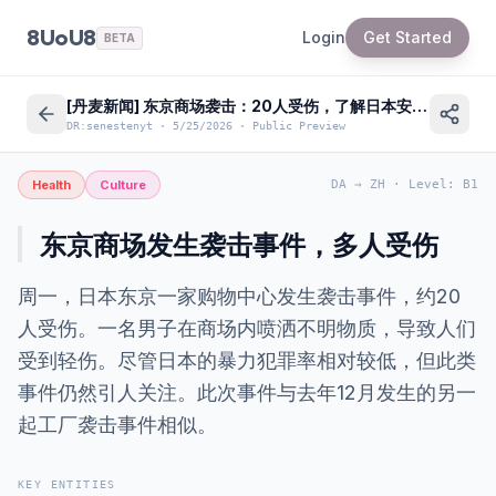
8UoU8
Login
Get Started
BETA
[丹麦新闻] 东京商场袭击：20人受伤，了解日本安全信息
DR:senestenyt
·
5/25/2026
·
Public Preview
Health
Culture
DA
→
ZH
·
Level
:
B1
东京商场发生袭击事件，多人受伤
周一，日本东京一家购物中心发生袭击事件，约20
人受伤。一名男子在商场内喷洒不明物质，导致人们
受到轻伤。尽管日本的暴力犯罪率相对较低，但此类
事件仍然引人关注。此次事件与去年12月发生的另一
起工厂袭击事件相似。
KEY ENTITIES