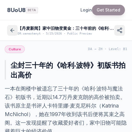
8UoU8
Login
Get Started
BETA
【丹麦新闻】家中旧物变黄金：三十年前的《哈利·波特》初版拍出高价
DR:senestenyt
·
5/25/2026
·
Public Preview
Culture
DA
→
ZH
·
Level
:
B1
尘封三十年的《哈利·波特》初版书拍
出高价
一本在阁楼中被遗忘了三十年的《哈利·波特与魔法
石》初版书，近期以14.7万丹麦克朗的高价被拍卖。
该书原主是书评人卡特里娜·麦克尼科尔（Katrina
McNichol），她在1997年收到该书后便将其束之高
阁。这一发现提醒了收藏爱好者们，家中旧物可能隐
藏着巨大的经济价值。