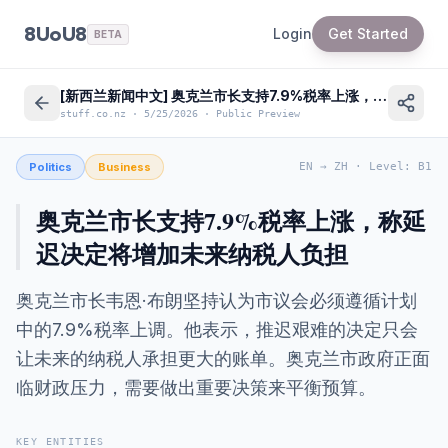
8UoU8
Login
Get Started
BETA
[新西兰新闻中文] 奥克兰市长支持7.9%税率上涨，称延迟决定增加未来纳税人负担
stuff.co.nz
·
5/25/2026
·
Public Preview
Politics
Business
EN
→
ZH
·
Level
:
B1
奥克兰市长支持7.9%税率上涨，称延
迟决定将增加未来纳税人负担
奥克兰市长韦恩·布朗坚持认为市议会必须遵循计划
中的7.9%税率上调。他表示，推迟艰难的决定只会
让未来的纳税人承担更大的账单。奥克兰市政府正面
临财政压力，需要做出重要决策来平衡预算。
KEY ENTITIES