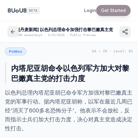
8UoU8
Login
Get Started
BETA
[丹麦新闻] 以色列总理命令加强打击黎巴嫩真主党
DR:senestenyt
·
5/25/2026
·
Public Preview
Politics
DA
→
ZH
·
Level
:
B1
内塔尼亚胡命令以色列军方加大对黎
巴嫩真主党的打击力度
以色列总理内塔尼亚胡已命令军方加强对黎巴嫩真主
党的军事行动。据内塔尼亚胡称，以军在最近几周已
经'消灭了600多名恐怖分子'。他表示不会放松，反
而指示士兵们加大打击力度，决心对真主党造成决定
性打击。