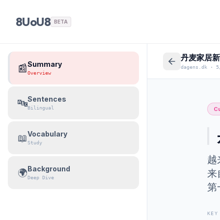
8UoU8
BETA
丹麦家居新
Summary
📰
dagens.dk
·
5
Overview
Sentences
🔤
Bilingual
Cu
Vocabulary
📖
Study
越
Background
🌍
来
Deep Dive
第
KEY