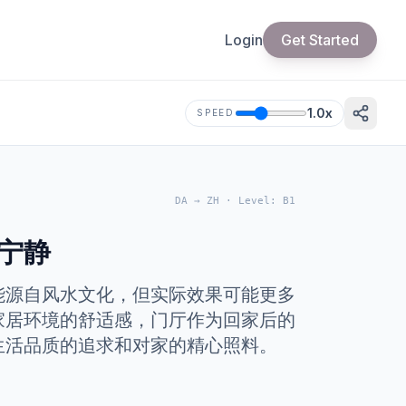
Login
Get Started
1.0
x
SPEED
DA
→
ZH
·
Level
:
B1
宁静
能源自风水文化，但实际效果可能更多
家居环境的舒适感，门厅作为回家后的
生活品质的追求和对家的精心照料。