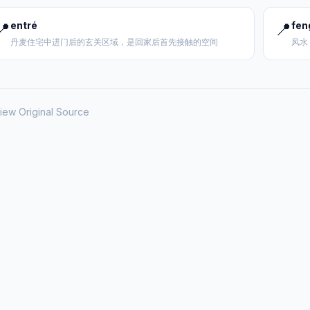
📍
entré
📍
fen
丹麦住宅中进门后的玄关区域，是回家后首先接触的空间
风水
iew Original Source