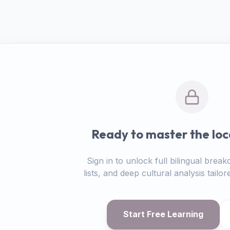
Ready to master the loc
Sign in to unlock full bilingual bre
lists, and deep cultural analysis tail
Start Free Learning