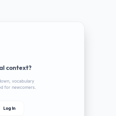
al context?
akdown, vocabulary
ored for newcomers.
Log In