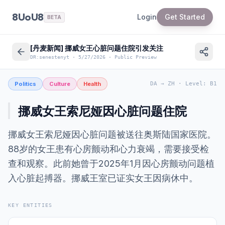
8UoU8
Login
Get Started
BETA
[丹麦新闻] 挪威女王心脏问题住院引发关注
DR:senestenyt
·
5/27/2026
·
Public Preview
Politics
Culture
Health
DA
→
ZH
·
Level
:
B1
挪威女王索尼娅因心脏问题住院
挪威女王索尼娅因心脏问题被送往奥斯陆国家医院。
88岁的女王患有心房颤动和心力衰竭，需要接受检
查和观察。此前她曾于2025年1月因心房颤动问题植
入心脏起搏器。挪威王室已证实女王因病休中。
KEY ENTITIES