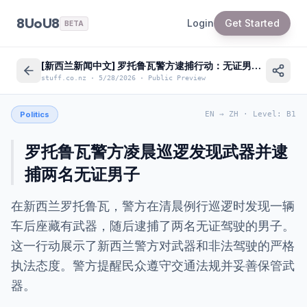
8UoU8
Login
Get Started
BETA
[新西兰新闻中文] 罗托鲁瓦警方逮捕行动：无证男子藏武器被捕
stuff.co.nz
·
5/28/2026
·
Public Preview
Politics
EN
→
ZH
·
Level
:
B1
罗托鲁瓦警方凌晨巡逻发现武器并逮
捕两名无证男子
在新西兰罗托鲁瓦，警方在清晨例行巡逻时发现一辆
车后座藏有武器，随后逮捕了两名无证驾驶的男子。
这一行动展示了新西兰警方对武器和非法驾驶的严格
执法态度。警方提醒民众遵守交通法规并妥善保管武
器。