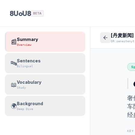
8UoU8
BETA
[丹麦新闻]
Summary
📰
DR:senestenyt
Overview
Sentences
🔤
Bilingual
Sp
Vocabulary
📖
Study
奢
Background
🌍
车
Deep Dive
经
KEY