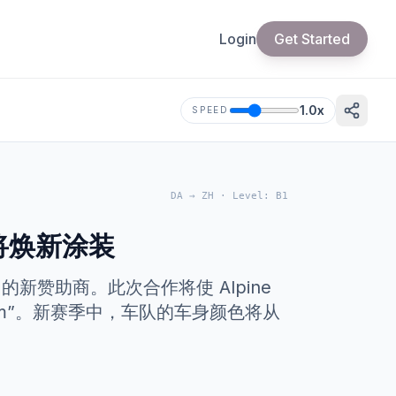
Login
Get Started
1.0
x
SPEED
DA
→
ZH
·
Level
:
B1
赛车将焕新涂装
e 的新赞助商。此次合作将使 Alpine
One Team”。新赛季中，车队的车身颜色将从