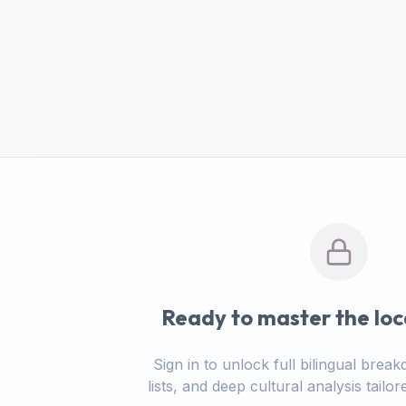
Ready to master the loc
Sign in to unlock full bilingual bre
lists, and deep cultural analysis tail