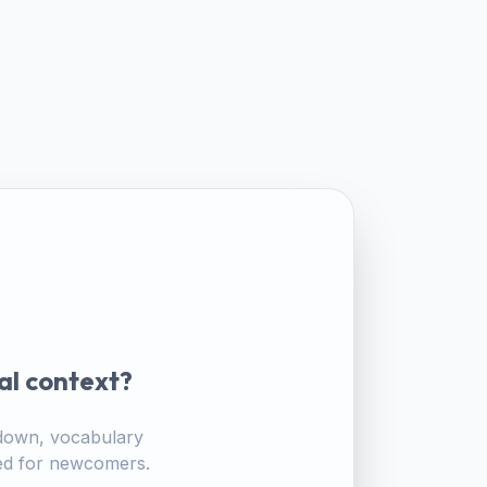
al context?
akdown, vocabulary
ored for newcomers.