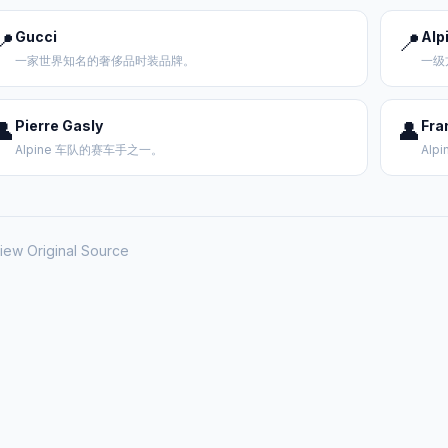
📍
Gucci
📍
Alp
一家世界知名的奢侈品时装品牌。
一级
👤
Pierre Gasly
👤
Fra
Alpine 车队的赛车手之一。
Al
iew Original Source