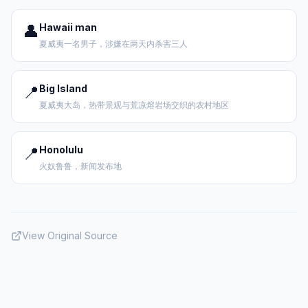
👤
Hawaii man
夏威夷一名男子，涉嫌在两天内杀害三人
📍
Big Island
夏威夷大岛，热带景观与荒凉熔岩场交织的农村地区
📍
Honolulu
火奴鲁鲁，新闻发布地
View Original Source