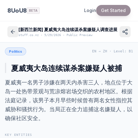
8UoU8
Login
Get Started
BETA
[新西兰新闻] 夏威夷大岛连续谋杀案嫌疑人调查进展
stuff.co.nz
·
5/29/2026
·
Public Preview
Politics
EN
→
ZH
·
Level
:
B1
夏威夷大岛连续谋杀案嫌疑人被捕
夏威夷一名男子涉嫌在两天内杀害三人，地点位于大
岛一处热带景观与荒凉熔岩场交织的农村地区。根据
法庭记录，该男子本月早些时候曾有两名女性指控其
威胁和骚扰行为。当局正在全力追捕这名嫌疑人，以
确保社区安全。
KEY ENTITIES