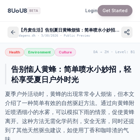
8UoU8
Login
Get Started
BETA
【丹麦生活】告别夏日黄蜂烦恼：简单喷水小妙招，享受户外“Hygge”
dagens.dk
·
5/30/2026
·
Public Preview
Health
Environment
Culture
DA
→
ZH
·
Level
:
B1
告别恼人黄蜂：简单喷水小妙招，轻
松享受夏日户外时光
夏季户外活动时，黄蜂的出现常常令人烦恼，但本文
介绍了一种简单有效的自然驱赶方法。通过向黄蜂附
近喷洒细小的水雾，可以模拟下雨的情景，促使黄蜂
离开。这种方法无需化学药剂，安全无害，同时还提
到了其他天然驱虫建议，如使用丁香和咖啡渣的气
味。