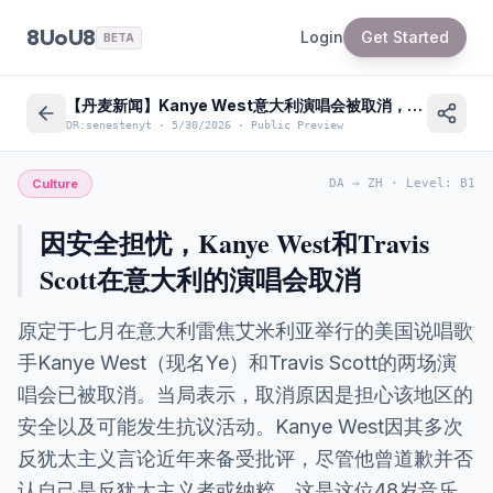
8UoU8
Login
Get Started
BETA
【丹麦新闻】Kanye West意大利演唱会被取消，因安全与抗议担忧
DR:senestenyt
·
5/30/2026
·
Public Preview
Culture
DA
→
ZH
·
Level
:
B1
因安全担忧，Kanye West和Travis
Scott在意大利的演唱会取消
原定于七月在意大利雷焦艾米利亚举行的美国说唱歌
手Kanye West（现名Ye）和Travis Scott的两场演
唱会已被取消。当局表示，取消原因是担心该地区的
安全以及可能发生抗议活动。Kanye West因其多次
反犹太主义言论近年来备受批评，尽管他曾道歉并否
认自己是反犹太主义者或纳粹。这是这位48岁音乐