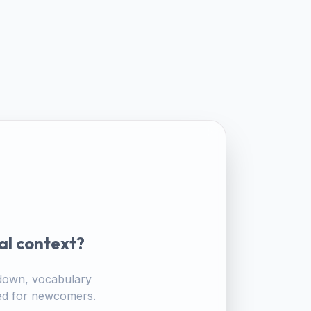
al context?
akdown, vocabulary
ored for newcomers.