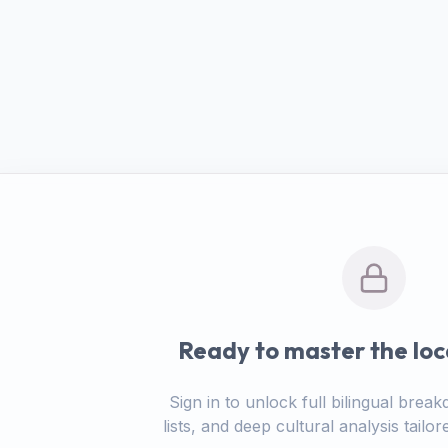
Ready to master the loc
Sign in to unlock full bilingual bre
lists, and deep cultural analysis tail