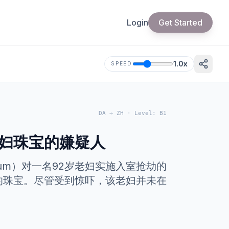
Login
Get Started
1.0
x
SPEED
DA
→
ZH
·
Level
:
B1
老妇珠宝的嫌疑人
um）对一名92岁老妇实施入室抢劫的
的珠宝。尽管受到惊吓，该老妇并未在