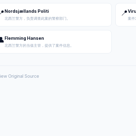
📍
Nordsjællands Politi
📍
Vir
北西兰警方，负责调查此案的警察部门。
案件
👤
Flemming Hansen
北西兰警方的当值主管，提供了案件信息。
iew Original Source