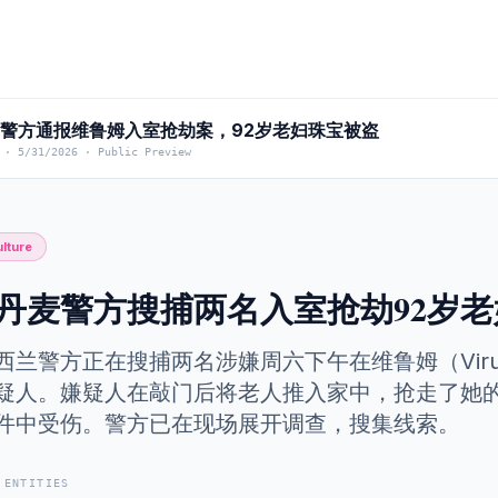
] 警方通报维鲁姆入室抢劫案，92岁老妇珠宝被盗
·
5/31/2026
·
Public Preview
lture
丹麦警方搜捕两名入室抢劫92岁
西兰警方正在搜捕两名涉嫌周六下午在维鲁姆（Vir
疑人。嫌疑人在敲门后将老人推入家中，抢走了她
件中受伤。警方已在现场展开调查，搜集线索。
 ENTITIES