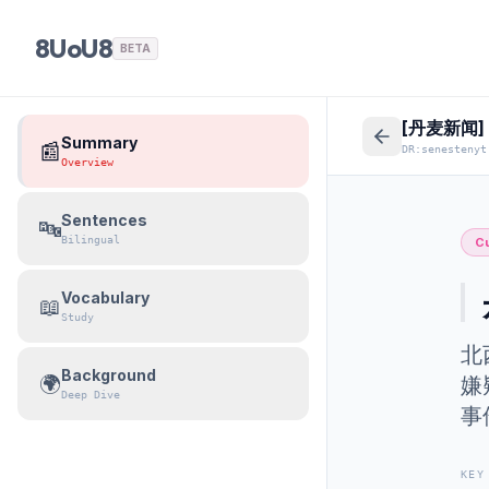
8UoU8
BETA
[丹麦新闻
Summary
📰
DR:senestenyt
Overview
Sentences
🔤
Bilingual
Cu
Vocabulary
📖
Study
北
Background
🌍
嫌
Deep Dive
事
KEY