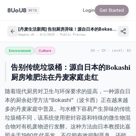
8UoU8
Login
Get Started
BETA
[丹麦生活新闻] 告别厨房异味！源自日本的Bokashi堆肥法为何在丹麦家庭悄然走红？
dagens.dk
·
6/1/2026
·
Public Preview
Environment
Culture
DA
→
ZH
·
Level
:
B2
告别传统垃圾桶：源自日本的Bokashi
厨房堆肥法在丹麦家庭走红
随着现代厨房对卫生与环保要求的提高，一种源自日
本的厨余处理方法“Bokashi”（波卡西）正在越来越
多的丹麦家庭中普及。与水槽下容易产生异味的传统
垃圾桶不同，该系统使用密封容器和特殊的微生物混
合物对有机废物进行发酵。这种方法由日本教授比嘉
照夫于1980年代开发，不仅能有效抑制恶臭，还能