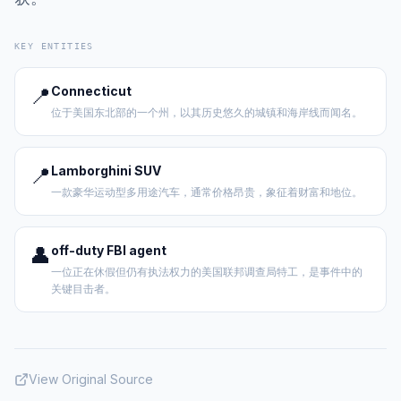
KEY ENTITIES
📍
Connecticut
位于美国东北部的一个州，以其历史悠久的城镇和海岸线而闻名。
📍
Lamborghini SUV
一款豪华运动型多用途汽车，通常价格昂贵，象征着财富和地位。
👤
off-duty FBI agent
一位正在休假但仍有执法权力的美国联邦调查局特工，是事件中的
关键目击者。
View Original Source