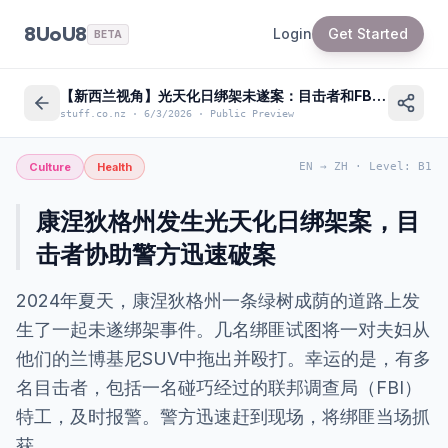
8UoU8
Login
Get Started
BETA
【新西兰视角】光天化日绑架未遂案：目击者和FBI特工助警方迅速破案
stuff.co.nz
·
6/3/2026
·
Public Preview
Culture
Health
EN
→
ZH
·
Level
:
B1
康涅狄格州发生光天化日绑架案，目
击者协助警方迅速破案
2024年夏天，康涅狄格州一条绿树成荫的道路上发
生了一起未遂绑架事件。几名绑匪试图将一对夫妇从
他们的兰博基尼SUV中拖出并殴打。幸运的是，有多
名目击者，包括一名碰巧经过的联邦调查局（FBI）
特工，及时报警。警方迅速赶到现场，将绑匪当场抓
获。