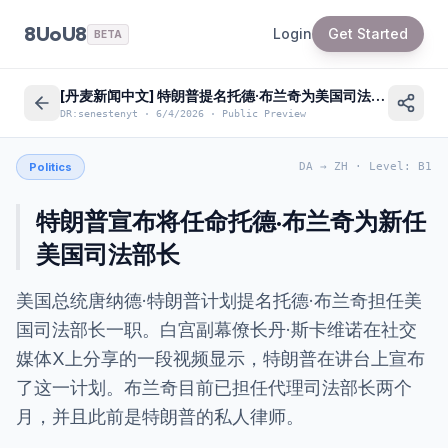
8UoU8
Login
Get Started
BETA
[丹麦新闻中文] 特朗普提名托德·布兰奇为美国司法部长
DR:senestenyt
·
6/4/2026
·
Public Preview
Politics
DA
→
ZH
·
Level
:
B1
特朗普宣布将任命托德·布兰奇为新任
美国司法部长
美国总统唐纳德·特朗普计划提名托德·布兰奇担任美
国司法部长一职。白宫副幕僚长丹·斯卡维诺在社交
媒体X上分享的一段视频显示，特朗普在讲台上宣布
了这一计划。布兰奇目前已担任代理司法部长两个
月，并且此前是特朗普的私人律师。