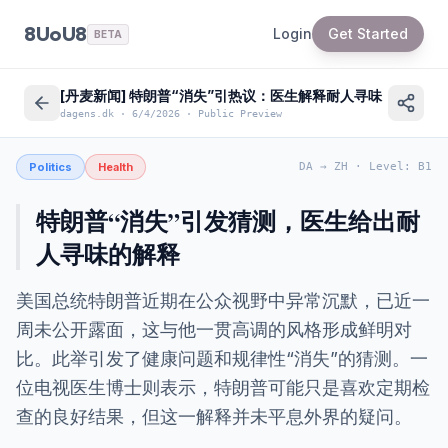
8UoU8
Login
Get Started
BETA
[丹麦新闻] 特朗普“消失”引热议：医生解释耐人寻味
dagens.dk
·
6/4/2026
·
Public Preview
Politics
Health
DA
→
ZH
·
Level
:
B1
特朗普“消失”引发猜测，医生给出耐
人寻味的解释
美国总统特朗普近期在公众视野中异常沉默，已近一
周未公开露面，这与他一贯高调的风格形成鲜明对
比。此举引发了健康问题和规律性“消失”的猜测。一
位电视医生博士则表示，特朗普可能只是喜欢定期检
查的良好结果，但这一解释并未平息外界的疑问。