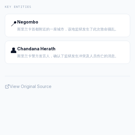
KEY ENTITIES
📍
Negombo
斯里兰卡首都附近的一座城市，该地监狱发生了此次致命骚乱。
👤
Chandana Herath
斯里兰卡警方发言人，确认了监狱发生冲突及人员伤亡的消息。
View Original Source