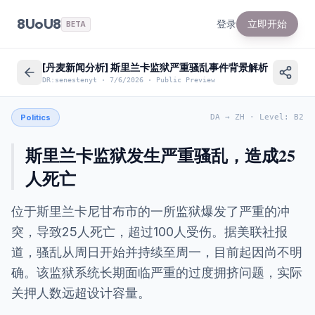
8UoU8
登录
立即开始
BETA
[丹麦新闻分析] 斯里兰卡监狱严重骚乱事件背景解析
DR:senestenyt
·
7/6/2026
·
Public Preview
Politics
DA
→
ZH
·
Level
:
B2
斯里兰卡监狱发生严重骚乱，造成25
人死亡
位于斯里兰卡尼甘布市的一所监狱爆发了严重的冲
突，导致25人死亡，超过100人受伤。据美联社报
道，骚乱从周日开始并持续至周一，目前起因尚不明
确。该监狱系统长期面临严重的过度拥挤问题，实际
关押人数远超设计容量。