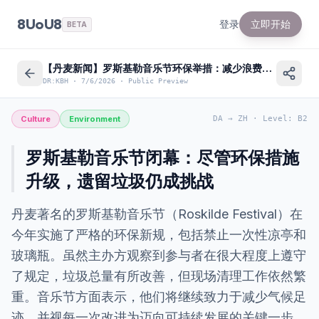
8UoU8
登录
立即开始
BETA
【丹麦新闻】罗斯基勒音乐节环保举措：减少浪费与未来展望
DR:KBH
·
7/6/2026
·
Public Preview
Culture
Environment
DA
→
ZH
·
Level
:
B2
罗斯基勒音乐节闭幕：尽管环保措施
升级，遗留垃圾仍成挑战
丹麦著名的罗斯基勒音乐节（Roskilde Festival）在
今年实施了严格的环保新规，包括禁止一次性凉亭和
玻璃瓶。虽然主办方观察到参与者在很大程度上遵守
了规定，垃圾总量有所改善，但现场清理工作依然繁
重。音乐节方面表示，他们将继续致力于减少气候足
迹，并视每一次改进为迈向可持续发展的关键一步。