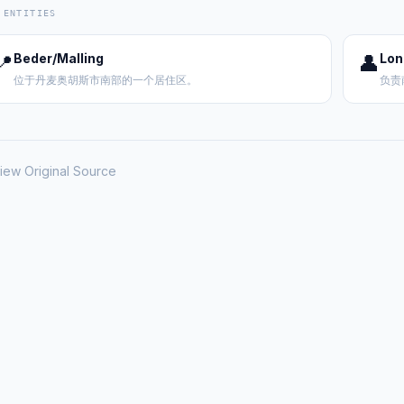
 ENTITIES
📍
Beder/Malling
👤
Lon
位于丹麦奥胡斯市南部的一个居住区。
负责
iew Original Source