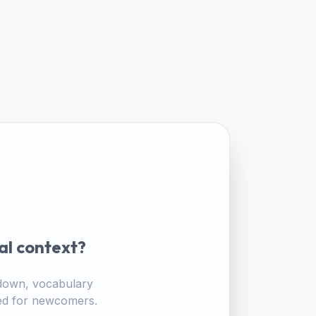
al context?
akdown, vocabulary
ored for newcomers.