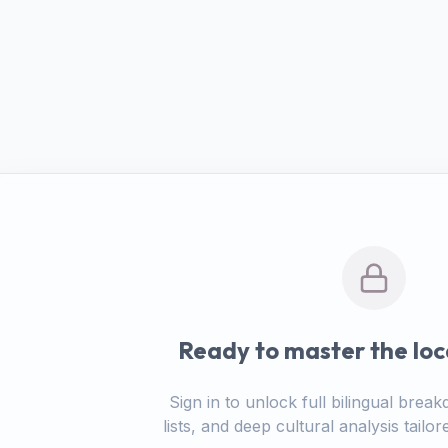
Ready to master the loc
Sign in to unlock full bilingual bre
lists, and deep cultural analysis tail