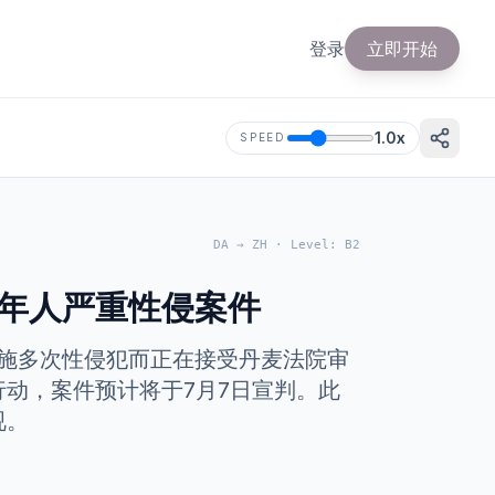
登录
立即开始
1.0
x
SPEED
DA
→
ZH
·
Level
:
B2
年人严重性侵案件
女孩实施多次性侵犯而正在接受丹麦法院审
动，案件预计将于7月7日宣判。此
视。