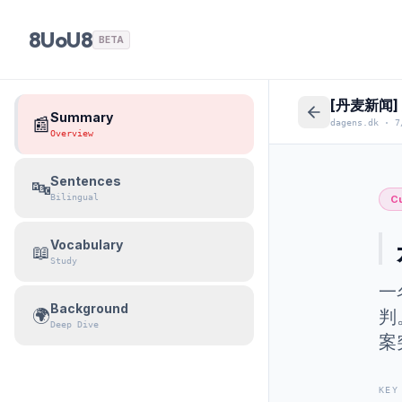
8UoU8
BETA
[丹麦新闻
Summary
📰
dagens.dk
·
7
Overview
Sentences
🔤
Bilingual
Cu
Vocabulary
📖
Study
一
Background
🌍
判
Deep Dive
案
KEY