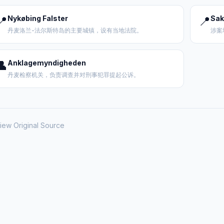
📍
Nykøbing Falster
📍
Sak
丹麦洛兰-法尔斯特岛的主要城镇，设有当地法院。
涉案
👤
Anklagemyndigheden
丹麦检察机关，负责调查并对刑事犯罪提起公诉。
iew Original Source