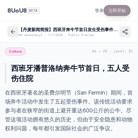
8UoU8
登录
立即开始
BETA
【丹麦新闻简报】西班牙奔牛节首日发生受伤事件，了解文化争议
DR:senestenyt
·
7/7/2026
·
Public Preview
Culture
DA
→
ZH
·
Level
:
B1
西班牙潘普洛纳奔牛节首日，五人受
伤住院
在西班牙著名的圣费尔明节（San Fermin）期间，首
场奔牛活动中发生了五起受伤事件。该传统活动要求
参与者在狭窄的街道上避开重达600公斤的公牛。尽
管这项活动拥有悠久的历史，但由于安全隐患和动物
权利问题，每年都引发国际社会的广泛争议。