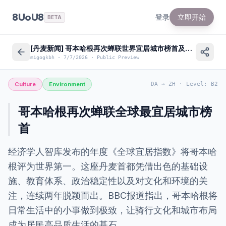
8UoU8
登录
立即开始
BETA
[丹麦新闻] 哥本哈根再次蝉联世界宜居城市榜首及对新移民的影响
migogkbh
·
7/7/2026
·
Public Preview
Culture
Environment
DA
→
ZH
·
Level
:
B2
哥本哈根再次蝉联全球最宜居城市榜
首
经济学人智库发布的年度《全球宜居指数》将哥本哈
根评为世界第一。这座丹麦首都凭借出色的基础设
施、教育体系、政治稳定性以及对文化和环境的关
注，连续两年脱颖而出。BBC报道指出，哥本哈根将
日常生活中的小事做到极致，让骑行文化和城市布局
成为居民高品质生活的基石。