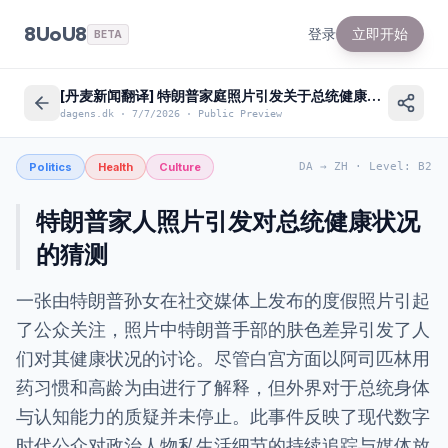
8UoU8
登录
立即开始
BETA
[丹麦新闻翻译] 特朗普家庭照片引发关于总统健康状况的广泛猜测
dagens.dk
·
7/7/2026
·
Public Preview
Politics
Health
Culture
DA
→
ZH
·
Level
:
B2
特朗普家人照片引发对总统健康状况
的猜测
一张由特朗普孙女在社交媒体上发布的度假照片引起
了公众关注，照片中特朗普手部的肤色差异引发了人
们对其健康状况的讨论。尽管白宫方面以阿司匹林用
药习惯和高龄为由进行了解释，但外界对于总统身体
与认知能力的质疑并未停止。此事件反映了现代数字
时代公众对政治人物私生活细节的持续追踪与媒体放