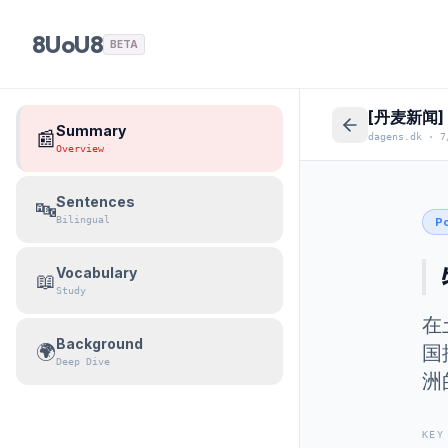
8UoU8
BETA
[丹麦新闻
Summary
📰
dagens.dk
·
7
Overview
Sentences
🔤
Bilingual
Po
Vocabulary
📖
Study
在
Background
🌍
国
Deep Dive
洲
KEY