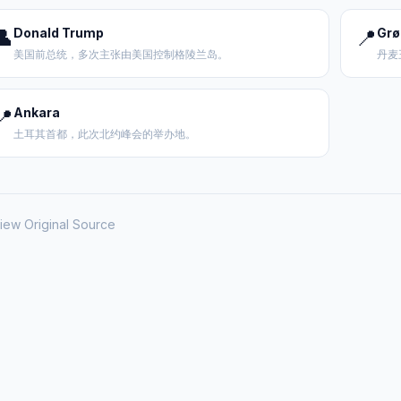
👤
Donald Trump
📍
Grø
美国前总统，多次主张由美国控制格陵兰岛。
丹麦
📍
Ankara
土耳其首都，此次北约峰会的举办地。
iew Original Source