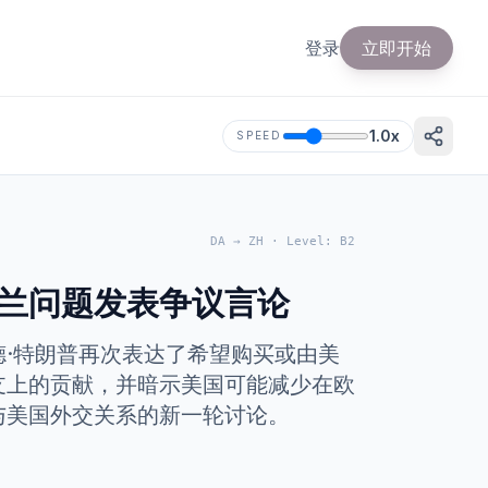
登录
立即开始
1.0
x
SPEED
DA
→
ZH
·
Level
:
B2
兰问题发表争议言论
·特朗普再次表达了希望购买或由美
支上的贡献，并暗示美国可能减少在欧
与美国外交关系的新一轮讨论。