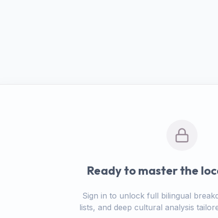
Ready to master the loc
Sign in to unlock full bilingual bre
lists, and deep cultural analysis tail