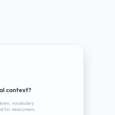
al context?
akdown, vocabulary
ored for newcomers.