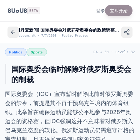
8UoU8
登录
立即开始
BETA
[丹麦新闻] 国际奥委会对俄罗斯奥委会的政策调整及背景解读
dagens.dk
·
7/7/2026
·
Public Preview
Politics
Sports
DA
→
ZH
·
Level
:
B2
国际奥委会临时解除对俄罗斯奥委会
的制裁
国际奥委会（IOC）宣布暂时解除此前对俄罗斯奥委
会的禁令，前提是其不再干预乌克兰境内的体育组
织。此举旨在确保运动员能够公平地参与2028年奥
运会的资格赛，但IOC强调这并不意味着对俄罗斯入
侵乌克兰态度的软化。俄罗斯运动员仍需遵守严格的
审查机制，且不得展示任何国家象征符号。