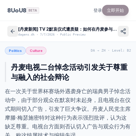
8UoU8
登录
立即开始
BETA
[丹麦新闻] TV 2默哀仪式遭质疑：如何在丹麦参与公共悼念？
dagens.dk
·
7/7/2026
·
Public Preview
Politics
Culture
DA
→
ZH
·
Level
:
B2
丹麦电视二台悼念活动引发关于尊重
与融入的社会辩论
在一次关于世界杯赛场外遇袭身亡的瑞典男子悼念活
动中，由于部分观众在默哀时未起身，且电视台在仪
式期间切入广告，引发了巨大争议。丹麦人民党主席
摩滕·梅瑟施密特对这种行为表示强烈批评，认为这
缺乏尊重。电视台方面则否认切入广告与观众行为有
关，称这纯属技术与编辑失误。