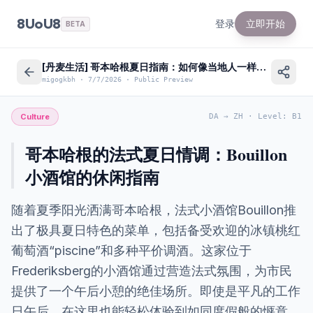
8UoU8
登录
立即开始
BETA
[丹麦生活] 哥本哈根夏日指南：如何像当地人一样享受法式下午茶
migogkbh
·
7/7/2026
·
Public Preview
Culture
DA
→
ZH
·
Level
:
B1
哥本哈根的法式夏日情调：Bouillon
小酒馆的休闲指南
随着夏季阳光洒满哥本哈根，法式小酒馆Bouillon推
出了极具夏日特色的菜单，包括备受欢迎的冰镇桃红
葡萄酒“piscine”和多种平价调酒。这家位于
Frederiksberg的小酒馆通过营造法式氛围，为市民
提供了一个午后小憩的绝佳场所。即使是平凡的工作
日午后，在这里也能轻松体验到如同度假般的惬意