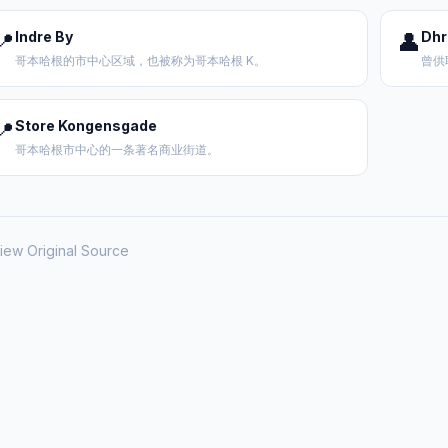
📍
Indre By
👤
Dhr
哥本哈根的市中心区域，也被称为哥本哈根 K。
曾供
📍
Store Kongensgade
哥本哈根市中心的一条著名商业街道。
iew Original Source