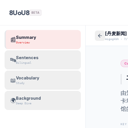
8UoU8
BETA
[丹麦新闻
Summary
📰
migogkbh
·
7/
Overview
Sentences
🔤
Bilingual
Cu
Vocabulary
📖
Study
由
Background
🌍
卡
Deep Dive
馆
KEY