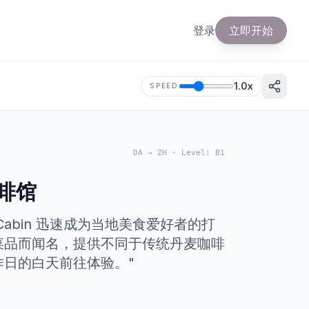
登录
立即开始
1.0
x
SPEED
DA
→
ZH
·
Level
:
B1
咖啡馆
abin 迅速成为当地美食爱好者的打
菜品而闻名，提供不同于传统丹麦咖啡
日的白天前往体验。"