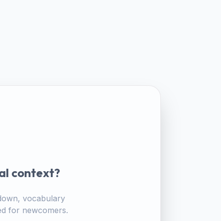
al context?
akdown, vocabulary
ored for newcomers.