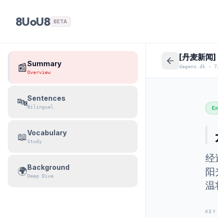
8UoU8
BETA
[丹麦新闻
Summary
📰
dagens.dk
·
7
Overview
Sentences
🔤
Bilingual
E
Vocabulary
📖
Study
经
Background
🌍
阳
Deep Dive
温
KEY