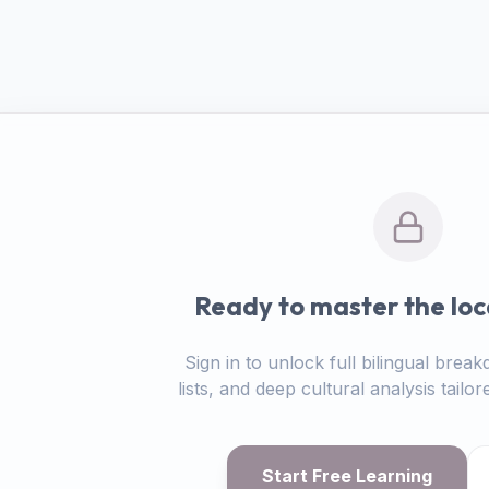
Ready to master the loc
Sign in to unlock full bilingual bre
lists, and deep cultural analysis tail
Start Free Learning