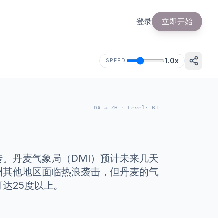
登录
立即开始
1.0
x
SPEED
DA
→
ZH
·
Level
:
B1
。丹麦气象局（DMI）预计未来几天
洲其他地区面临热浪袭击，但丹麦的气
达25度以上。