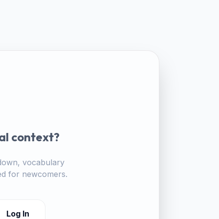
al context?
akdown, vocabulary
ored for newcomers.
Log In