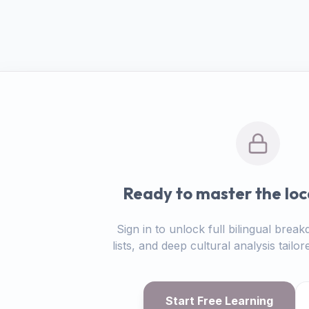
Ready to master the loc
Sign in to unlock full bilingual bre
lists, and deep cultural analysis tail
Start Free Learning