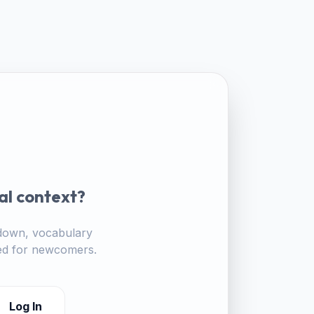
al context?
akdown, vocabulary
ored for newcomers.
Log In