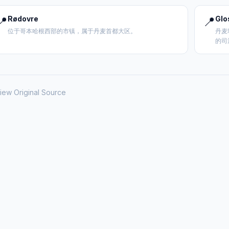
📍
Rødovre
📍
Glo
位于哥本哈根西部的市镇，属于丹麦首都大区。
丹麦
的司
iew Original Source