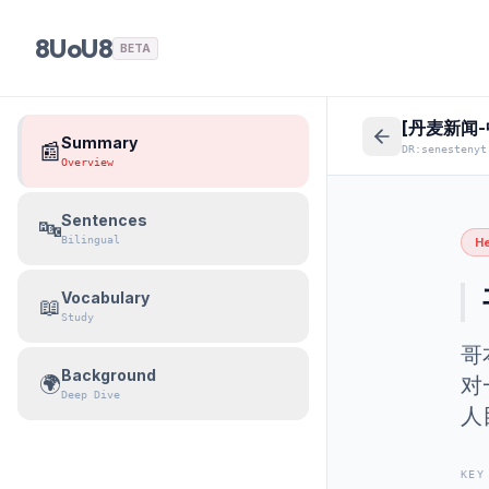
8UoU8
BETA
[丹麦新闻
Summary
📰
DR:senestenyt
Overview
Sentences
🔤
Bilingual
He
Vocabulary
📖
Study
哥
Background
🌍
对
Deep Dive
人
KEY