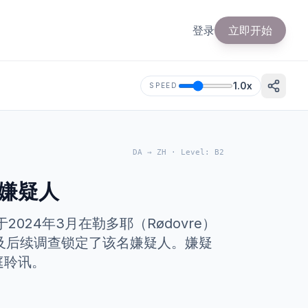
登录
立即开始
1.0
x
SPEED
DA
→
ZH
·
Level
:
B2
嫌疑人
24年3月在勒多耶（Rødovre）
术及后续调查锁定了该名嫌疑人。嫌疑
庭聆讯。