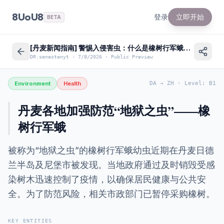
8UoU8
登录
立即开始
BETA
[丹麦新闻指南] 警惕入侵害虫：什么是橡树行军蛾以及如何防范？
DR:senestenyt
·
7/8/2026
·
Public Preview
Environment
Health
DA
→
ZH
·
Level
:
B1
丹麦各地加强防范“地狱之虫”——橡
树行军蛾
被称为“地狱之虫”的橡树行军蛾幼虫近期在丹麦日德
兰半岛及尼堡市被发现。当地政府通过及时销毁受感
染树木迅速控制了疫情，以确保居民健康与公共安
全。为了防范风险，相关市政部门已暂停采购橡树。
KEY ENTITIES