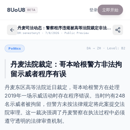
8UoU8
登录
立即开始
BETA
丹麦司法动态：警察程序违规被高等法院裁定非法拘留
DR:senestenyt
·
7/8/2026
·
Public Preview
Politics
DA
→
ZH
·
Level
:
B2
丹麦法院裁定：哥本哈根警方非法拘
留示威者程序有误
丹麦东区高等法院近日裁定，哥本哈根警方在处理
2019年一场示威活动时存在程序错误。当时约有248
名示威者被拘留，但警方未按法律规定将此案提交法
院审理。这一裁决强调了丹麦警察在执法过程中必须
遵守透明的法律审查机制。