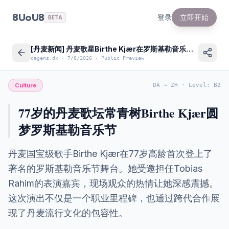
8UoU8
登录
立即开始
BETA
[丹麦新闻] 丹麦歌星Birthe Kjær在罗斯基勒音乐节上的震撼体验
dagens.dk
·
7/8/2026
·
Public Preview
Culture
DA
→
ZH
·
Level
:
B2
77岁的丹麦歌坛常青树Birthe Kjær圆
梦罗斯基勒音乐节
丹麦国宝级歌手Birthe Kjær在77岁高龄首次登上了
著名的罗斯基勒音乐节舞台。她受邀担任Tobias
Rahim的表演嘉宾，现场观众的热情让她深感震撼。
这次演出不仅是一个职业里程碑，也通过跨代合作展
现了丹麦流行文化的包容性。