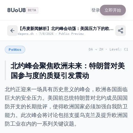
8UoU8
登录
立即开始
BETA
【丹麦新闻解析】北约峰会动荡：美国压力下的欧洲安全前景
dagens.dk
·
7/8/2026
·
Public Preview
Politics
DA
→
ZH
·
Level
:
C1
北约峰会聚焦欧洲未来：特朗普对美
国参与度的质疑引发震动
北约正迎来一场具有历史意义的峰会，欧洲各国面临
巨大的安全压力。美国前总统特朗普对北约成员国国
防开支的长期批评，使得欧洲国家必须加强自我防卫
能力。此次峰会将讨论包括支援乌克兰及提升欧洲国
防工业在内的一系列关键议题。