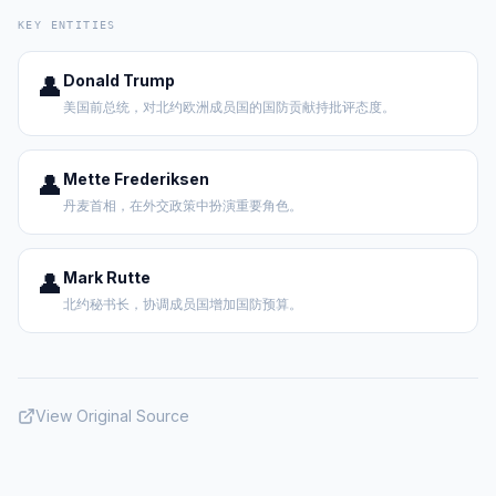
KEY ENTITIES
👤
Donald Trump
美国前总统，对北约欧洲成员国的国防贡献持批评态度。
👤
Mette Frederiksen
丹麦首相，在外交政策中扮演重要角色。
👤
Mark Rutte
北约秘书长，协调成员国增加国防预算。
View Original Source