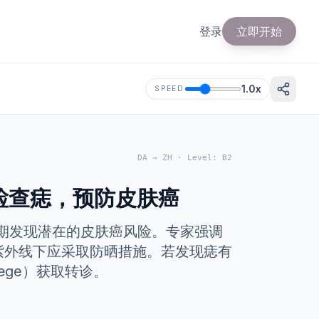
登录
立即开始
1.0
x
SPEED
DA
→
ZH
·
Level
:
B2
检查痣，预防皮肤癌
早期发现潜在的皮肤癌风险。专家强调
紫外线下应采取防晒措施。若发现痣有
læge）获取转诊。