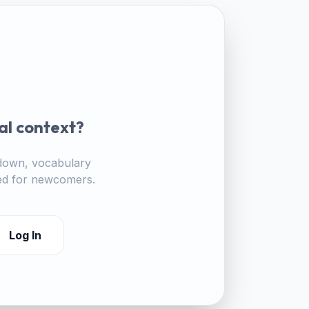
al context?
akdown, vocabulary
ored for newcomers.
Log In