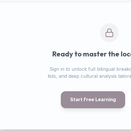
Ready to master the loc
Sign in to unlock full bilingual bre
lists, and deep cultural analysis tail
Start Free Learning