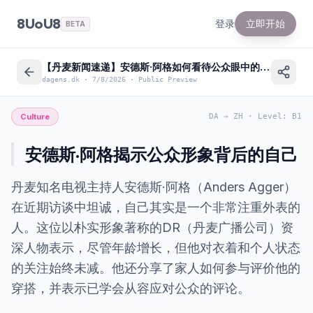
8UoU8
登录
立即开始
BETA
【丹麦新闻速递】安德斯·阿格如何看待公众眼中的自己？
dagens.dk
·
7/8/2026
·
Public Preview
Culture
DA
→
ZH
·
Level
:
B1
安德斯·阿格揭示公众形象背后的自己
丹麦知名电视主持人安德斯·阿格（Anders Agger）
在近期访谈中坦诚，自己其实是一个非常注重外表的
人。这位以朴实形象著称的DR（丹麦广播公司）资
深人物表示，尽管年龄增长，但他对衣着和个人状态
的关注始终未减。他还分享了家人如何参与评价他的
穿搭，并表示已学会从容应对公众的评论。