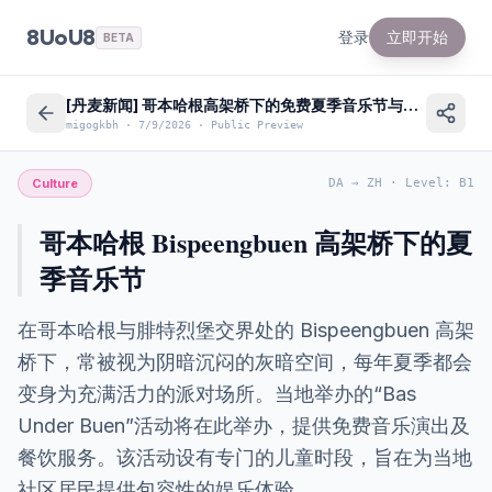
8UoU8
登录
立即开始
BETA
[丹麦新闻] 哥本哈根高架桥下的免费夏季音乐节与社区文化
migogkbh
·
7/9/2026
·
Public Preview
Culture
DA
→
ZH
·
Level
:
B1
哥本哈根 Bispeengbuen 高架桥下的夏
季音乐节
在哥本哈根与腓特烈堡交界处的 Bispeengbuen 高架
桥下，常被视为阴暗沉闷的灰暗空间，每年夏季都会
变身为充满活力的派对场所。当地举办的“Bas
Under Buen”活动将在此举办，提供免费音乐演出及
餐饮服务。该活动设有专门的儿童时段，旨在为当地
社区居民提供包容性的娱乐体验。