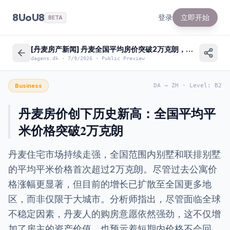
8UoU8
登录
立即开始
BETA
[丹麦房产新闻] 丹麦全国平均房价突破2万克朗，市场持续走强
dagens.dk
·
7/9/2026
·
Public Preview
Business
DA
→
ZH
·
Level
:
B2
丹麦房价创下历史新高：全国平均平
米价格突破2万克朗
丹麦住宅市场持续走强，全国范围内别墅和联排别墅
的平均平米价格首次超过2万克朗。尽管过去公寓价
格涨幅更显著，但目前的增长已扩散至全国更多地
区，而非仅限于大城市。分析师指出，尽管面临全球
不稳定因素，丹麦人的购房意愿依然强劲，这不仅增
加了房主的资产价值，也预示着短期内价格不会回