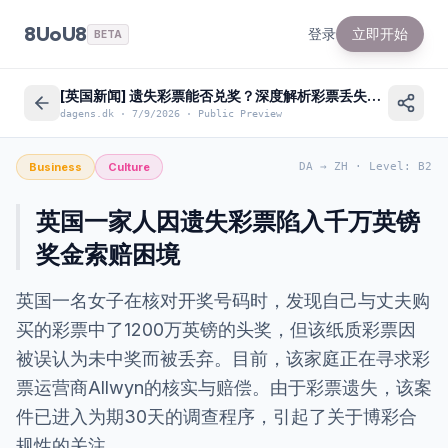
8UoU8
登录
立即开始
BETA
[英国新闻] 遗失彩票能否兑奖？深度解析彩票丢失后的索赔流程
dagens.dk
·
7/9/2026
·
Public Preview
Business
Culture
DA
→
ZH
·
Level
:
B2
英国一家人因遗失彩票陷入千万英镑
奖金索赔困境
英国一名女子在核对开奖号码时，发现自己与丈夫购
买的彩票中了1200万英镑的头奖，但该纸质彩票因
被误认为未中奖而被丢弃。目前，该家庭正在寻求彩
票运营商Allwyn的核实与赔偿。由于彩票遗失，该案
件已进入为期30天的调查程序，引起了关于博彩合
规性的关注。