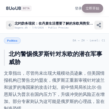
8UoU8
登录
立即开始
BETA
北约防务现状：在丹麦生活需要了解的东欧局势安全简报
dagens.dk
·
7/9/2026
·
Public Preview
Politics
DA
→
ZH
·
Level
:
C1
北约警惕俄罗斯针对东欧的潜在军事
威胁
文章指出，尽管尚未出现大规模动员迹象，但美国情
报机构已警告北约盟友，俄罗斯正重新审视针对波兰
和波罗的海国家的攻击计划。前中情局局长比尔·伯
恩斯认为普京在国内压力下，升级冲突的风险正在增
加。部分专家则认为这可能是俄罗斯的心理战，旨在
制造恐慌。